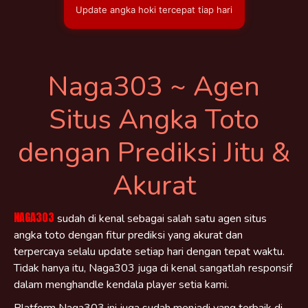
Update angka hoki tercepat tiap hari
Naga303 ~ Agen
Situs Angka Toto
dengan Prediksi Jitu &
Akurat
NAGA303
sudah di kenal sebagai salah satu agen situs
angka toto dengan fitur prediksi yang akurat dan
terpercaya selalu update setiap hari dengan tepat waktu.
Tidak hanya itu, Naga303 juga di kenal sangatlah responsif
dalam menghandle kendala player setia kami.