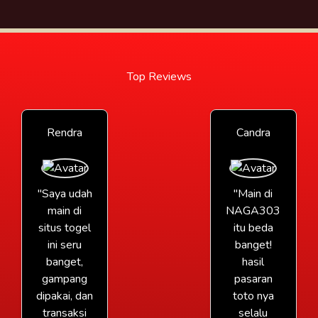
Top Reviews
Rendra
Candra
"Saya udah
"Main di
main di
NAGA303
situs togel
itu beda
ini seru
banget!
banget,
hasil
gampang
pasaran
dipakai, dan
toto nya
transaksi
selalu