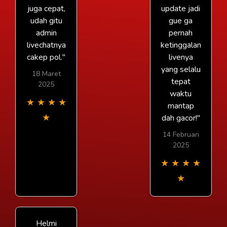
juga cepat,
update jadi
udah gitu
gue ga
admin
pernah
livechatnya
ketinggalan
cakep pol."
livenya
yang selalu
18 Maret
tepat
2025
waktu
★
★
★
★
mantap
★
dah gacor!"
14 Februari
2025
★
★
★
★
★
Helmi