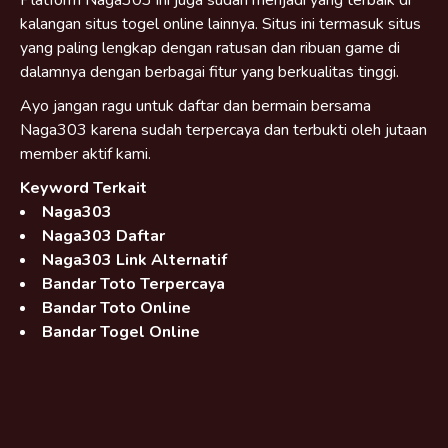
Platform Naga303 ini juga sudah menjadi yang terbaik di
kalangan situs togel online lainnya. Situs ini termasuk situs
yang paling lengkap dengan ratusan dan ribuan game di
dalamnya dengan berbagai fitur yang berkualitas tinggi.
Ayo jangan ragu untuk daftar dan bermain bersama
Naga303 karena sudah terpercaya dan terbukti oleh jutaan
member aktif kami.
Keyword Terkait
Naga303
Naga303 Daftar
Naga303 Link Alternatif
Bandar Toto Terpercaya
Bandar Toto Online
Bandar Togel Online